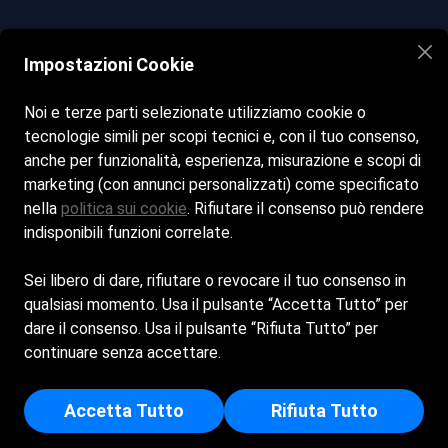
Contatti
Impostazioni Cookie
beverlyhillsbeach@yahoo.it
Noi e terze parti selezionate utilizziamo cookie o
tecnologie simili per scopi tecnici e, con il tuo consenso,
+39 3357671229
anche per funzionalità, esperienza, misurazione e scopi di
marketing (con annunci personalizzati) come specificato
Seguici sui nostri social
nella
politica sui cookie
. Rifiutare il consenso può rendere
Facebook
indisponibili funzioni correlate.
Instagram
Sei libero di dare, rifiutare o revocare il tuo consenso in
qualsiasi momento. Usa il pulsante “Accetta Tutto” per
dare il consenso. Usa il pulsante “Rifiuta Tutto” per
BEVERLY HILLS SNC DI NICASTRO ROCCO & C. - Sede Legale:
continuare senza accettare.
VIA BENEDETTO CROCE 85 - 71122 - FOGGIA (FG) - Iscritta al
registro delle imprese di Foggia - p.i/c.f: 03621900715 -
Accetta Tutto
Rifiuta Tutto
Numero REA: FG - 260724